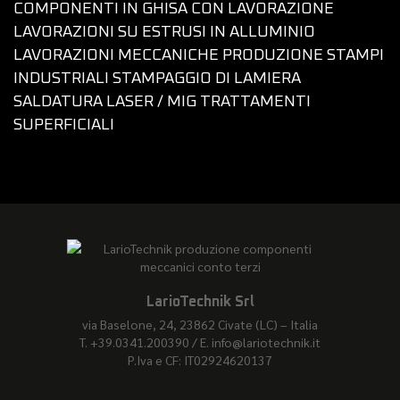
COMPONENTI IN GHISA CON LAVORAZIONE
LAVORAZIONI SU ESTRUSI IN ALLUMINIO
LAVORAZIONI MECCANICHE
PRODUZIONE STAMPI
INDUSTRIALI
STAMPAGGIO DI LAMIERA
SALDATURA LASER / MIG
TRATTAMENTI
SUPERFICIALI
LarioTechnik Srl
via Baselone, 24, 23862 Civate (LC) – Italia
T. +39.0341.200390 / E. info@lariotechnik.it
P.Iva e CF: IT02924620137